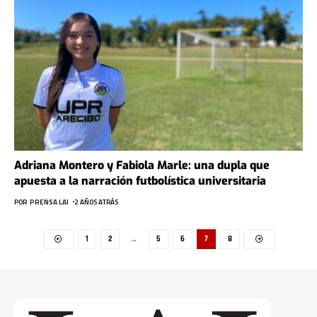
Adriana Montero y Fabiola Marle: una dupla que
apuesta a la narración futbolística universitaria
POR
PRENSA LAI
2 AÑOS ATRÁS
1
2
…
5
6
7
8