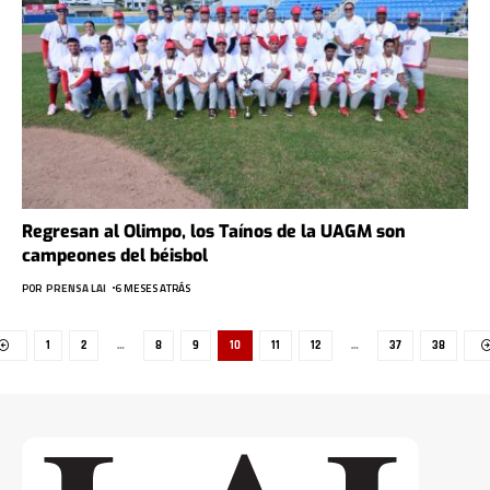
Regresan al Olimpo, los Taínos de la UAGM son
campeones del béisbol
POR
PRENSA LAI
6 MESES ATRÁS
1
2
…
8
9
10
11
12
…
37
38