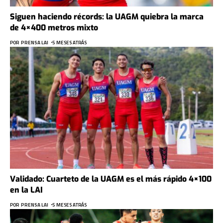
Siguen haciendo récords: la UAGM quiebra la marca
de 4×400 metros mixto
POR
PRENSA LAI
5 MESES ATRÁS
Validado: Cuarteto de la UAGM es el más rápido 4×100
en la LAI
POR
PRENSA LAI
5 MESES ATRÁS