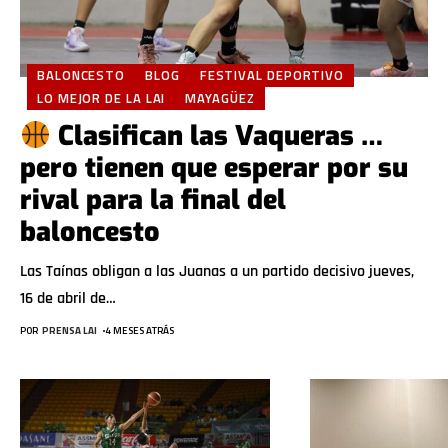
BALONCESTO
BLOG
FESTIVAL DEPORTIVO
LO MEJOR DE LA LAI
MAYAGÜEZ
Clasifican las Vaqueras …
pero tienen que esperar por su
rival para la final del
baloncesto
Las Taínas obligan a las Juanas a un partido decisivo jueves,
16 de abril de
…
POR
PRENSA LAI
4 MESES ATRÁS