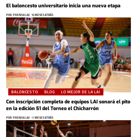
El baloncesto universitario inicia una nueva etapa
POR
PRENSA LAI
6 MESES ATRÁS
BALONCESTO
BLOG
LO MEJOR DE LA LAI
Con inscripción completa de equipos LAI sonará el pito
en la edición 51 del Torneo el Chicharrón
POR
PRENSA LAI
7 MESES ATRÁS