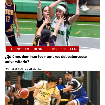
BALONCESTO
BLOG
LO MEJOR DE LA LAI
¿Quiénes dominan los números del baloncesto
universitario?
POR
PRENSA LAI
5 MESES ATRÁS