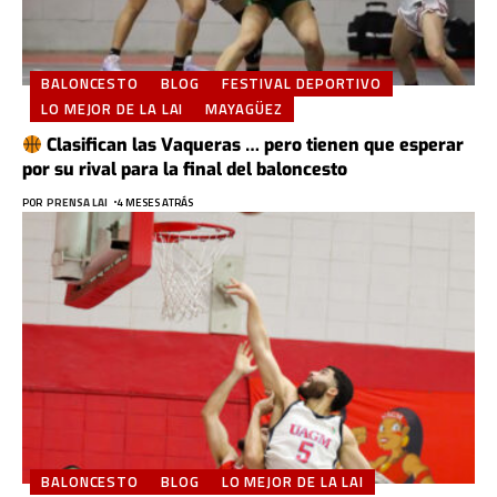
BALONCESTO
BLOG
FESTIVAL DEPORTIVO
LO MEJOR DE LA LAI
MAYAGÜEZ
Clasifican las Vaqueras … pero tienen que esperar
por su rival para la final del baloncesto
POR
PRENSA LAI
4 MESES ATRÁS
BALONCESTO
BLOG
LO MEJOR DE LA LAI