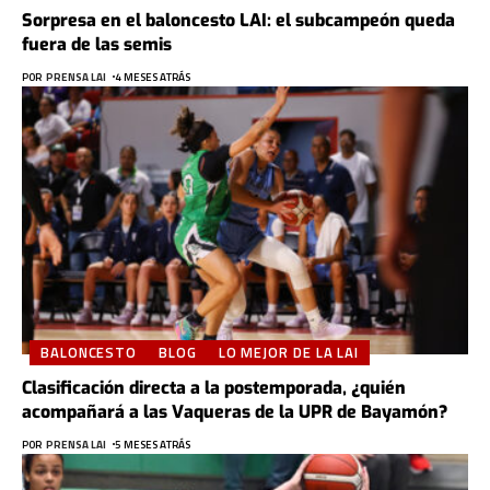
Sorpresa en el baloncesto LAI: el subcampeón queda
fuera de las semis
POR
PRENSA LAI
4 MESES ATRÁS
BALONCESTO
BLOG
LO MEJOR DE LA LAI
Clasificación directa a la postemporada, ¿quién
acompañará a las Vaqueras de la UPR de Bayamón?
POR
PRENSA LAI
5 MESES ATRÁS