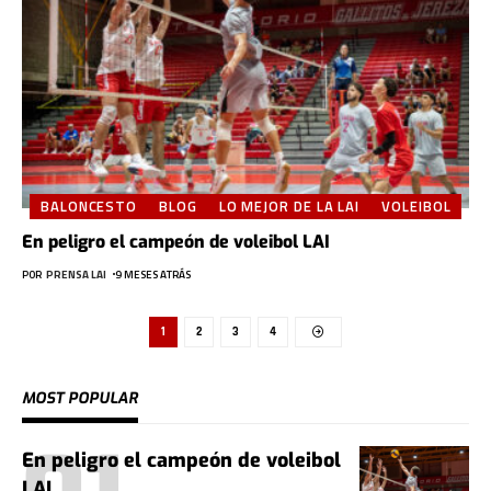
BALONCESTO
BLOG
LO MEJOR DE LA LAI
VOLEIBOL
En peligro el campeón de voleibol LAI
POR
PRENSA LAI
9 MESES ATRÁS
1
2
3
4
MOST POPULAR
En peligro el campeón de voleibol
LAI