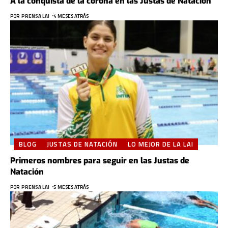
A la conquista de la corona en las Justas de Natación
POR
PRENSA LAI
4 MESES ATRÁS
BLOG
JUSTAS DE NATACIÓN
LO MEJOR DE LA LAI
Primeros nombres para seguir en las Justas de
Natación
POR
PRENSA LAI
5 MESES ATRÁS