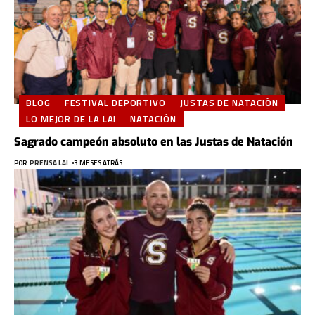
BLOG
FESTIVAL DEPORTIVO
JUSTAS DE NATACIÓN
LO MEJOR DE LA LAI
NATACIÓN
Sagrado campeón absoluto en las Justas de Natación
POR
PRENSA LAI
3 MESES ATRÁS