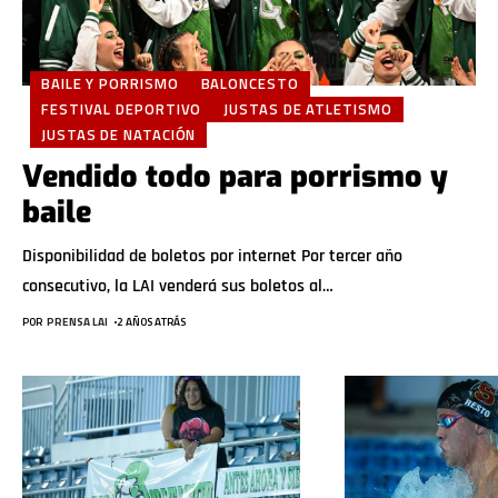
BAILE Y PORRISMO
BALONCESTO
FESTIVAL DEPORTIVO
JUSTAS DE ATLETISMO
JUSTAS DE NATACIÓN
Vendido todo para porrismo y
baile
Disponibilidad de boletos por internet Por tercer año
consecutivo, la LAI venderá sus boletos al
…
POR
PRENSA LAI
2 AÑOS ATRÁS