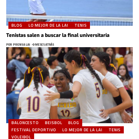
BLOG
LO MEJOR DE LA LAI
TENIS
Tenistas salen a buscar la final universitaria
POR
PRENSA LAI
9 MESES ATRÁS
BALONCESTO
BEISBOL
BLOG
FESTIVAL DEPORTIVO
LO MEJOR DE LA LAI
TENIS
VOLEIBOL