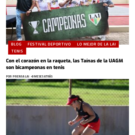
BLOG
FESTIVAL DEPORTIVO
LO MEJOR DE LA LAI
TENIS
Con el corazón en la raqueta, las Taínas de la UAGM
son bicampeonas en tenis
POR
PRENSA LAI
8 MESES ATRÁS