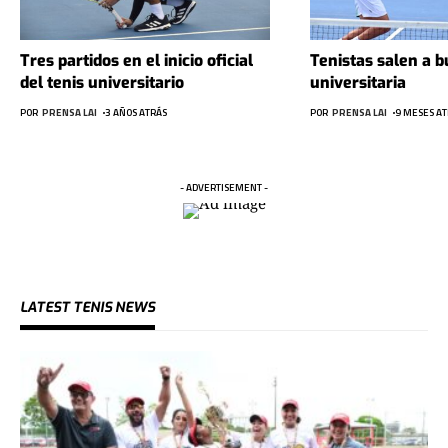
Tres partidos en el inicio oficial
Tenistas salen a b
del tenis universitario
universitaria
POR
PRENSA LAI
3 AÑOS ATRÁS
POR
PRENSA LAI
9 MESES AT
- ADVERTISEMENT -
LATEST TENIS NEWS