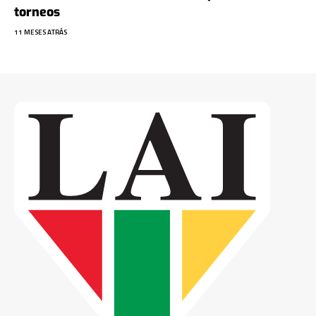
torneos
11 MESES ATRÁS