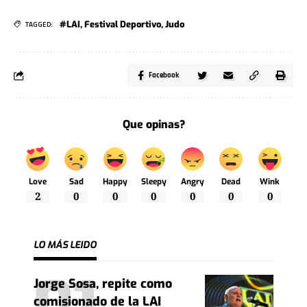
#LAI
,
Festival Deportivo
,
Judo
TAGGED:
Facebook
Que opinas?
Love
Sad
Happy
Sleepy
Angry
Dead
Wink
2
0
0
0
0
0
0
LO MÁS LEIDO
Jorge Sosa, repite como
comisionado de la LAI