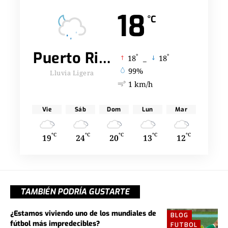
18
°C
Puerto Rico
°
°
18
_
18
99%
Lluvia Ligera
1 km/h
Vie
Sáb
Dom
Lun
Mar
°C
°C
°C
°C
°C
19
24
20
13
12
TAMBIÉN PODRÍA GUSTARTE
¿Estamos viviendo uno de los mundiales de
BLOG
fútbol más impredecibles?
FUTBOL