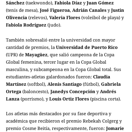
Sánchez
(taekwondo),
Fabiola Díaz
y
Juan Gómez
(tenis de mesa),
José Figueroa
,
Adrián Canales
y
Justin
Olivencia
(relevos),
Valeria Flores
(voleibol de playa) y
Fabiola Rodríguez
(judo).
También sobresalió entre la universidad con mayor
cantidad de premios, la
Universidad de Puerto Rico
(UPR) de
Mayagüez
, que salió campeona de la Copa
Global femenina, tercer lugar en la Copa Global
masculina, y subcampeona en la Copa Global total. Sus
estudiantes-atletas galardonados fueron:
Claudia
Martínez
(softbol),
Alenis Santiago
(fútbol),
Gabriela
Ortega
(baloncesto),
Janedys Concepción
y
Andrés
Lanza
(porrismo), y
Louis Ortiz Flores
(piscina corta).
Los atletas más destacados por su fase deportiva y
académica que recibieron el premio Rebekah Colgerg y
premio Cosme Beitía, respectivamente, fueron:
Jomarie