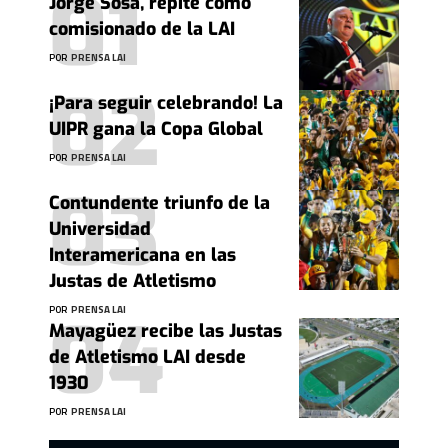
Jorge Sosa, repite como
comisionado de la LAI
POR
PRENSA LAI
¡Para seguir celebrando! La
UIPR gana la Copa Global
POR
PRENSA LAI
Contundente triunfo de la
Universidad
Interamericana en las
Justas de Atletismo
POR
PRENSA LAI
Mayagüez recibe las Justas
de Atletismo LAI desde
1930
POR
PRENSA LAI