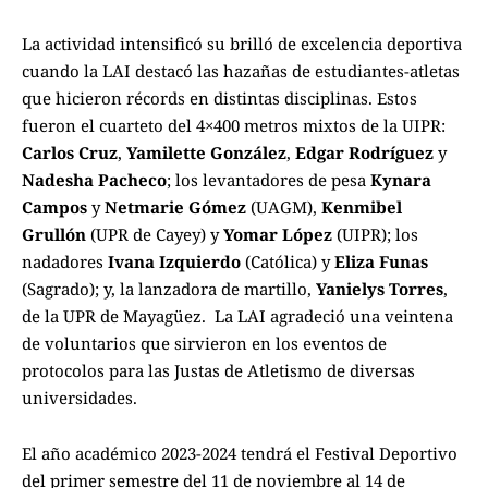
La actividad intensificó su brilló de excelencia deportiva
cuando la LAI destacó las hazañas de estudiantes-atletas
que hicieron récords en distintas disciplinas. Estos
fueron el cuarteto del 4×400 metros mixtos de la UIPR:
Carlos Cruz
,
Yamilette González
,
Edgar Rodríguez
y
Nadesha Pacheco
; los levantadores de pesa
Kynara
Campos
y
Netmarie Gómez
(UAGM),
Kenmibel
Grullón
(UPR de Cayey) y
Yomar López
(UIPR); los
nadadores
Ivana Izquierdo
(Católica) y
Eliza Funas
(Sagrado); y, la lanzadora de martillo,
Yanielys Torres
,
de la UPR de Mayagüez. La LAI agradeció una veintena
de voluntarios que sirvieron en los eventos de
protocolos para las Justas de Atletismo de diversas
universidades.
El año académico 2023-2024 tendrá el Festival Deportivo
del primer semestre del 11 de noviembre al 14 de