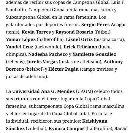
además de recibir sus copas de Campeona Global Luis F.
Sambolín, Campeona Global en la rama masculina y
Subcampeona Global en la rama femenina. Los
galardonados por deportes fueron:
Sergio Péres Aragor
(tenis),
Kevin Torres
y
Raysond Rosario
(fútbol),
Yomar López
(halterofilia),
Liznel Ortiz
(piscina corta),
Yandel Cruz
(taekwondo),
Erick Feliciano
(lucha
olímpica),
Nadesha Pacheco
y
Yamilette González
(relevos),
Jorelis Vargas
(justas de atletismo),
Anthony
Borrero
(béisbol) y
Héctor Pagán
(campo traviesa y
justas de atletismo).
La
Universidad Ana G. Méndez
(UAGM) celebró todos
sus triunfos con el tercer lugar en la Copa Global
femenina, subcampeonato Copa Global rama masculina
y el tercer lugar de la Copa Global Total. En la fase
individual, recibieron sus premios:
Keishlyann
Sánchez
(voleibol),
Kynara Campos
(halterofilia),
Saraí