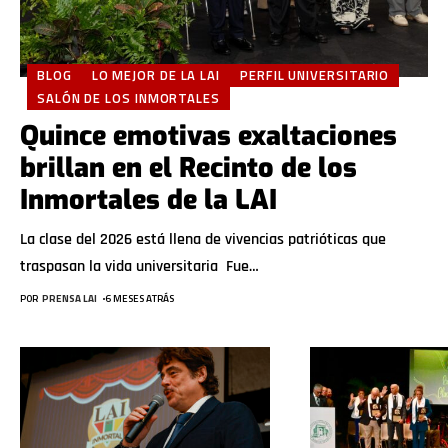
BLOG
LO MEJOR DE LA LAI
PERFIL UNIVERSITARIO
SALÓN DE LOS INMORTALES
Quince emotivas exaltaciones
brillan en el Recinto de los
Inmortales de la LAI
La clase del 2026 está llena de vivencias patrióticas que
traspasan la vida universitaria Fue
…
POR
PRENSA LAI
6 MESES ATRÁS