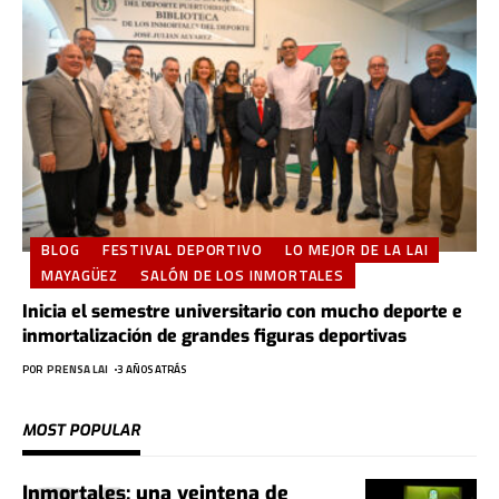
BLOG
FESTIVAL DEPORTIVO
LO MEJOR DE LA LAI
MAYAGÜEZ
SALÓN DE LOS INMORTALES
Inicia el semestre universitario con mucho deporte e
inmortalización de grandes figuras deportivas
POR
PRENSA LAI
3 AÑOS ATRÁS
MOST POPULAR
Inmortales: una veintena de