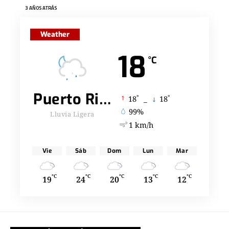
3 AÑOS ATRÁS
Weather
18
°C
Puerto Rico
°
°
18
_
18
99%
Lluvia Ligera
1 km/h
Vie
Sáb
Dom
Lun
Mar
°C
°C
°C
°C
°C
19
24
20
13
12