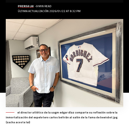
PRENSA LAI
9 MIN READ
ÚLTIMA ACTUALIZACIÓN 2026/01/22 AT 8:32 PM
el director atlético de la uagm edgar díaz comparte su reflexión sobre la
inmortalización del expelotero carlos beltrán al salón de la fama de beeisbol.jpg
(zacha acosta lai)