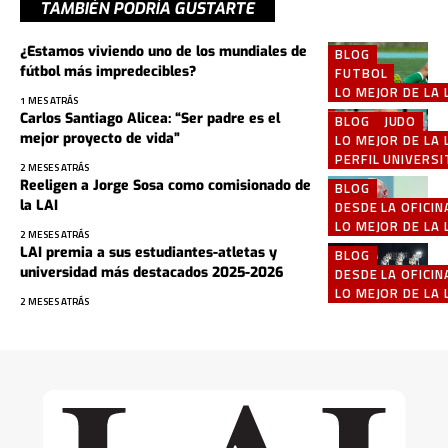
TAMBIÉN PODRÍA GUSTARTE
¿Estamos viviendo uno de los mundiales de
BLOG
fútbol más impredecibles?
FUTBOL
LO MEJOR DE LA 
1 MES ATRÁS
Carlos Santiago Alicea: “Ser padre es el
BLOG
JUDO
mejor proyecto de vida”
LO MEJOR DE LA 
PERFIL UNIVERSI
2 MESES ATRÁS
Reeligen a Jorge Sosa como comisionado de
BLOG
la LAI
DESDE LA OFICIN
LO MEJOR DE LA 
2 MESES ATRÁS
LAI premia a sus estudiantes-atletas y
BLOG
universidad más destacados 2025-2026
DESDE LA OFICIN
LO MEJOR DE LA 
2 MESES ATRÁS