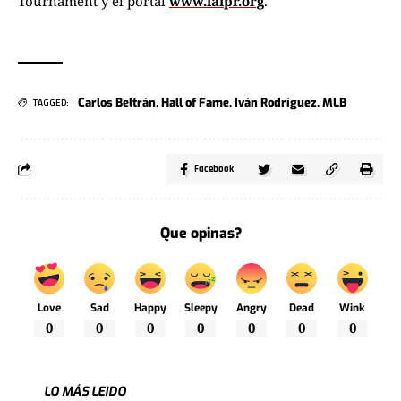
Tournament y el portal
www.laipr.org
.
Carlos Beltrán
,
Hall of Fame
,
Iván Rodríguez
,
MLB
TAGGED:
Facebook
Que opinas?
Love
Sad
Happy
Sleepy
Angry
Dead
Wink
0
0
0
0
0
0
0
LO MÁS LEIDO