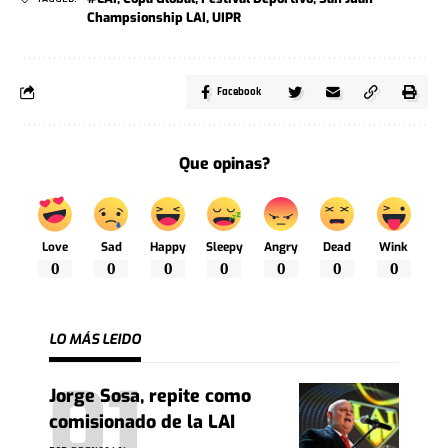
Champsionship LAI
,
UIPR
Facebook
Que opinas?
Love
Sad
Happy
Sleepy
Angry
Dead
Wink
0
0
0
0
0
0
0
LO MÁS LEIDO
Jorge Sosa, repite como
comisionado de la LAI