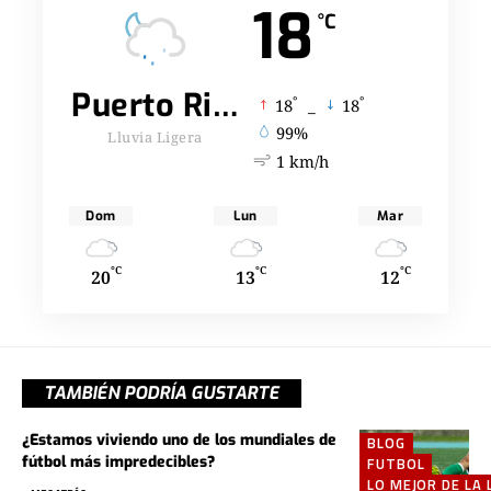
18
°C
Puerto Rico
°
°
18
_
18
99%
Lluvia Ligera
1 km/h
Dom
Lun
Mar
°C
°C
°C
20
13
12
TAMBIÉN PODRÍA GUSTARTE
¿Estamos viviendo uno de los mundiales de
BLOG
fútbol más impredecibles?
FUTBOL
LO MEJOR DE LA 