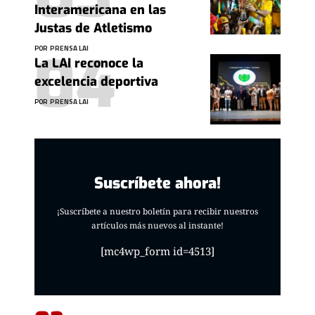
Interamericana en las
Justas de Atletismo
POR
PRENSA LAI
La LAI reconoce la
excelencia deportiva
POR
PRENSA LAI
Suscríbete ahora!
¡Suscríbete a nuestro boletín para recibir nuestros
artículos más nuevos al instante!
[mc4wp_form id=4513]