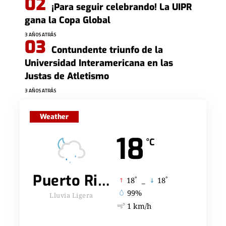
¡Para seguir celebrando! La UIPR
gana la Copa Global
3 AÑOS ATRÁS
Contundente triunfo de la
Universidad Interamericana en las
Justas de Atletismo
3 AÑOS ATRÁS
Weather
18
°C
Puerto Rico
°
°
18
_
18
99%
Lluvia Ligera
1 km/h