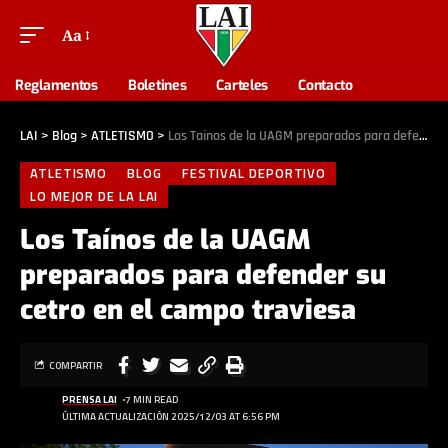
Aa
Reglamentos
Boletines
Carteles
Contacto
LAI
>
Blog
>
ATLETISMO
>
Los Taínos de la UAGM preparados para defender su cetro en el campo traviesa
ATLETISMO
BLOG
FESTIVAL DEPORTIVO
LO MEJOR DE LA LAI
Los Taínos de la UAGM
preparados para defender su
cetro en el campo traviesa
COMPARTIR
PRENSA LAI
7 MIN READ
ÚLTIMA ACTUALIZACIÓN 2025/12/03 AT 6:56 PM