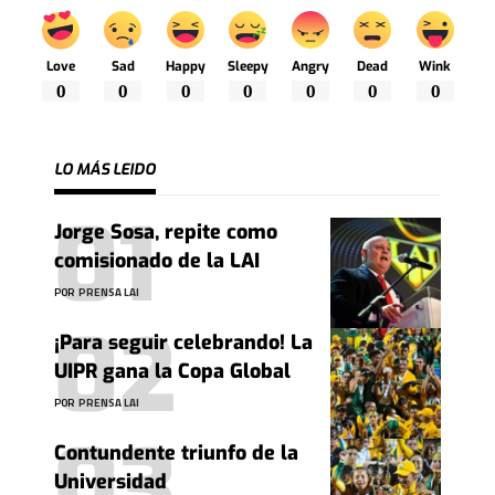
Love
Sad
Happy
Sleepy
Angry
Dead
Wink
0
0
0
0
0
0
0
LO MÁS LEIDO
Jorge Sosa, repite como
comisionado de la LAI
POR
PRENSA LAI
¡Para seguir celebrando! La
UIPR gana la Copa Global
POR
PRENSA LAI
Contundente triunfo de la
Universidad