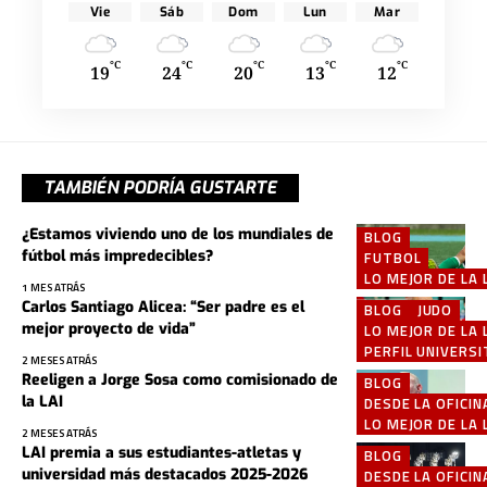
Vie
Sáb
Dom
Lun
Mar
°C
°C
°C
°C
°C
19
24
20
13
12
TAMBIÉN PODRÍA GUSTARTE
¿Estamos viviendo uno de los mundiales de
BLOG
fútbol más impredecibles?
FUTBOL
LO MEJOR DE LA 
1 MES ATRÁS
Carlos Santiago Alicea: “Ser padre es el
BLOG
JUDO
mejor proyecto de vida”
LO MEJOR DE LA 
PERFIL UNIVERSI
2 MESES ATRÁS
Reeligen a Jorge Sosa como comisionado de
BLOG
la LAI
DESDE LA OFICIN
LO MEJOR DE LA 
2 MESES ATRÁS
LAI premia a sus estudiantes-atletas y
BLOG
universidad más destacados 2025-2026
DESDE LA OFICIN