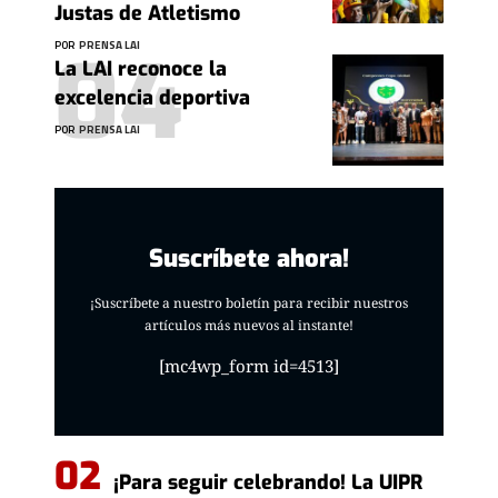
Justas de Atletismo
POR
PRENSA LAI
La LAI reconoce la
excelencia deportiva
POR
PRENSA LAI
Suscríbete ahora!
¡Suscríbete a nuestro boletín para recibir nuestros
artículos más nuevos al instante!
[mc4wp_form id=4513]
¡Para seguir celebrando! La UIPR