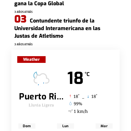
gana la Copa Global
3 AÑOS ATRÁS
Contundente triunfo de la
Universidad Interamericana en las
Justas de Atletismo
3 AÑOS ATRÁS
Weather
18
°C
Puerto Rico
°
°
18
_
18
99%
Lluvia Ligera
1 km/h
Dom
Lun
Mar