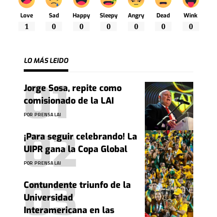
Love
Sad
Happy
Sleepy
Angry
Dead
Wink
1
0
0
0
0
0
0
LO MÁS LEIDO
Jorge Sosa, repite como
comisionado de la LAI
POR
PRENSA LAI
¡Para seguir celebrando! La
UIPR gana la Copa Global
POR
PRENSA LAI
Contundente triunfo de la
Universidad
Interamericana en las