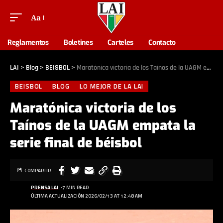
Aa
Reglamentos
Boletines
Carteles
Contacto
LAI
>
Blog
>
BEISBOL
>
Maratónica victoria de los Taínos de la UAGM empata la serie final de béisbol
BEISBOL
BLOG
LO MEJOR DE LA LAI
Maratónica victoria de los
Taínos de la UAGM empata la
serie final de béisbol
COMPARTIR
PRENSA LAI
7 MIN READ
ÚLTIMA ACTUALIZACIÓN 2026/02/13 AT 12:48 AM