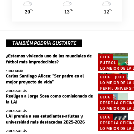
°C
°C
°C
20
13
12
TAMBIÉN PODRÍA GUSTARTE
¿Estamos viviendo uno de los mundiales de
BLOG
fútbol más impredecibles?
FUTBOL
LO MEJOR DE LA 
1 MES ATRÁS
Carlos Santiago Alicea: “Ser padre es el
BLOG
JUDO
mejor proyecto de vida”
LO MEJOR DE LA 
PERFIL UNIVERSI
2 MESES ATRÁS
Reeligen a Jorge Sosa como comisionado de
BLOG
la LAI
DESDE LA OFICIN
LO MEJOR DE LA 
2 MESES ATRÁS
LAI premia a sus estudiantes-atletas y
BLOG
universidad más destacados 2025-2026
DESDE LA OFICIN
LO MEJOR DE LA 
2 MESES ATRÁS