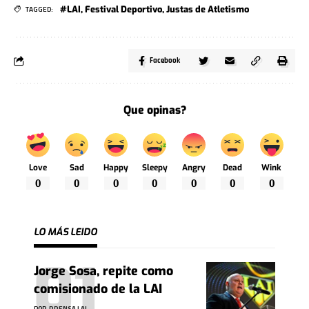
#LAI
,
Festival Deportivo
,
Justas de Atletismo
TAGGED:
Facebook
Que opinas?
Love
Sad
Happy
Sleepy
Angry
Dead
Wink
0
0
0
0
0
0
0
LO MÁS LEIDO
Jorge Sosa, repite como
comisionado de la LAI
POR
PRENSA LAI