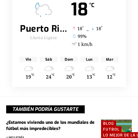
18
°C
Puerto Rico
°
°
18
_
18
99%
Lluvia Ligera
1 km/h
Vie
Sáb
Dom
Lun
Mar
°C
°C
°C
°C
°C
19
24
20
13
12
TAMBIÉN PODRÍA GUSTARTE
¿Estamos viviendo uno de los mundiales de
BLOG
fútbol más impredecibles?
FUTBOL
LO MEJOR DE LA 
1 MES ATRÁS