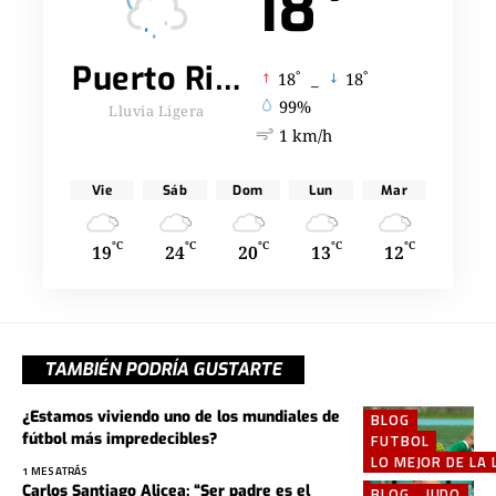
18
Puerto Rico
°
°
18
_
18
99%
Lluvia Ligera
1 km/h
Vie
Sáb
Dom
Lun
Mar
°C
°C
°C
°C
°C
19
24
20
13
12
TAMBIÉN PODRÍA GUSTARTE
¿Estamos viviendo uno de los mundiales de
BLOG
fútbol más impredecibles?
FUTBOL
LO MEJOR DE LA 
1 MES ATRÁS
Carlos Santiago Alicea: “Ser padre es el
BLOG
JUDO