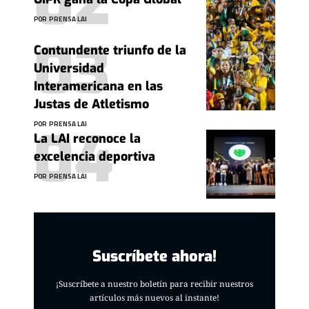
POR
PRENSA LAI
Contundente triunfo de la
Universidad
Interamericana en las
Justas de Atletismo
POR
PRENSA LAI
La LAI reconoce la
excelencia deportiva
POR
PRENSA LAI
Suscríbete ahora!
¡Suscríbete a nuestro boletín para recibir nuestros
artículos más nuevos al instante!