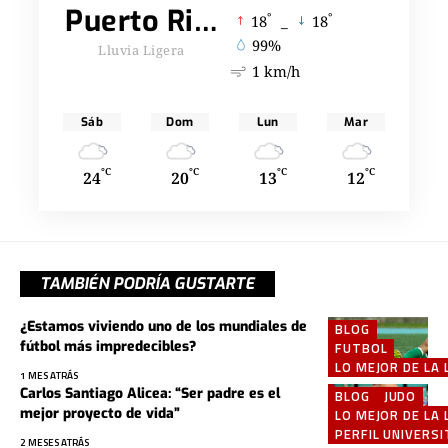
Puerto Rico
°
°
18
_
18
99%
Lluvia Ligera
1 km/h
Sáb
Dom
Lun
Mar
°C
°C
°C
°C
24
20
13
12
TAMBIÉN PODRÍA GUSTARTE
¿Estamos viviendo uno de los mundiales de
BLOG
fútbol más impredecibles?
FUTBOL
LO MEJOR DE LA 
1 MES ATRÁS
Carlos Santiago Alicea: “Ser padre es el
BLOG
JUDO
mejor proyecto de vida”
LO MEJOR DE LA 
PERFIL UNIVERSI
2 MESES ATRÁS