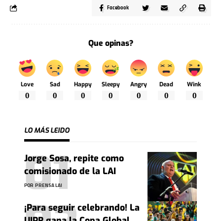
Facebook
Que opinas?
Love
Sad
Happy
Sleepy
Angry
Dead
Wink
0
0
0
0
0
0
0
LO MÁS LEIDO
Jorge Sosa, repite como
comisionado de la LAI
POR
PRENSA LAI
¡Para seguir celebrando! La
UIPR gana la Copa Global