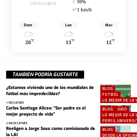
99%
Lluvia Ligera
1 km/h
Dom
Lun
Mar
°C
°C
°C
20
13
12
TAMBIÉN PODRÍA GUSTARTE
¿Estamos viviendo uno de los mundiales de
BLOG
fútbol más impredecibles?
FUTBOL
LO MEJOR DE LA 
1 MES ATRÁS
Carlos Santiago Alicea: “Ser padre es el
BLOG
JUDO
mejor proyecto de vida”
LO MEJOR DE LA 
PERFIL UNIVERSI
2 MESES ATRÁS
Reeligen a Jorge Sosa como comisionado de
BLOG
la LAI
DESDE LA OFICIN