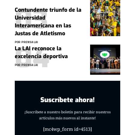
Contundente triunfo de la
Universidad
Interamericana en las
Justas de Atletismo
POR
PRENSA LAI
La LAI reconoce la
excelencia deportiva
POR
PRENSA LAI
Suscríbete ahora!
¡Suscríbete a nuestro boletín para recibir nuestros
artículos más nuevos al instante!
[mc4wp_form id=4513]