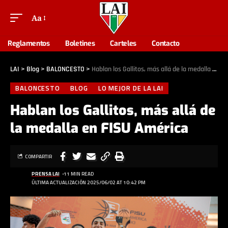
Aa
Reglamentos
Boletines
Carteles
Contacto
LAI
>
Blog
>
BALONCESTO
>
Hablan los Gallitos, más allá de la medalla en FISU América
BALONCESTO
BLOG
LO MEJOR DE LA LAI
Hablan los Gallitos, más allá de
la medalla en FISU América
COMPARTIR
PRENSA LAI
11 MIN READ
ÚLTIMA ACTUALIZACIÓN 2025/06/02 AT 10:42 PM