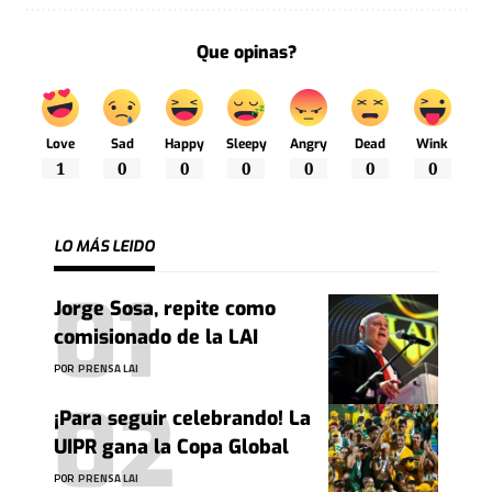
Que opinas?
Love
Sad
Happy
Sleepy
Angry
Dead
Wink
1
0
0
0
0
0
0
LO MÁS LEIDO
Jorge Sosa, repite como
comisionado de la LAI
POR
PRENSA LAI
¡Para seguir celebrando! La
UIPR gana la Copa Global
POR
PRENSA LAI