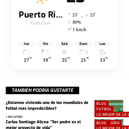
Puerto Rico
°
°
23
_
23
80%
Cielo Claro
1 km/h
Jue
Vie
Sáb
Dom
Lun
°C
°C
°C
°C
°C
27
19
25
21
13
TAMBIÉN PODRÍA GUSTARTE
¿Estamos viviendo uno de los mundiales de
BLOG
fútbol más impredecibles?
FUTBOL
LO MEJOR DE LA 
1 MES ATRÁS
Carlos Santiago Alicea: “Ser padre es el
BLOG
JUDO
mejor proyecto de vida”
LO MEJOR DE LA 