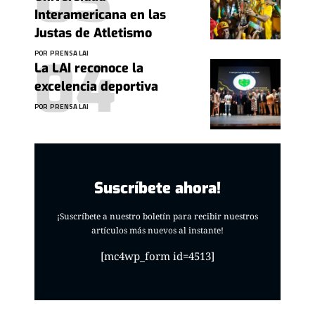
Interamericana en las
Justas de Atletismo
POR
PRENSA LAI
La LAI reconoce la
excelencia deportiva
POR
PRENSA LAI
Suscríbete ahora!
¡Suscríbete a nuestro boletín para recibir nuestros
artículos más nuevos al instante!
[mc4wp_form id=4513]