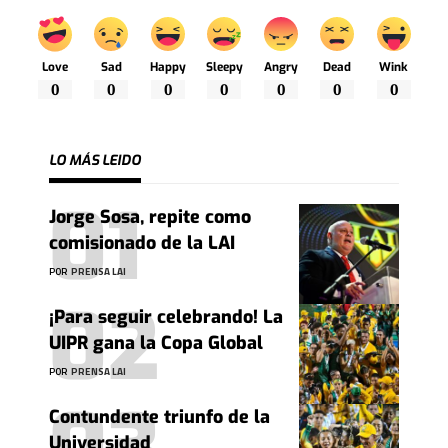
Love
Sad
Happy
Sleepy
Angry
Dead
Wink
0
0
0
0
0
0
0
LO MÁS LEIDO
Jorge Sosa, repite como
comisionado de la LAI
POR
PRENSA LAI
¡Para seguir celebrando! La
UIPR gana la Copa Global
POR
PRENSA LAI
Contundente triunfo de la
Universidad