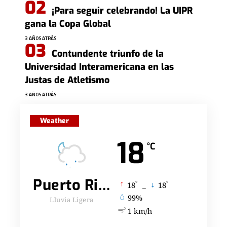
¡Para seguir celebrando! La UIPR
gana la Copa Global
3 AÑOS ATRÁS
Contundente triunfo de la
Universidad Interamericana en las
Justas de Atletismo
3 AÑOS ATRÁS
Weather
18
°C
Puerto Rico
°
°
18
_
18
99%
Lluvia Ligera
1 km/h