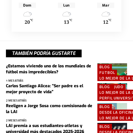
Dom
Lun
Mar
°C
°C
°C
20
13
12
TAMBIÉN PODRÍA GUSTARTE
¿Estamos viviendo uno de los mundiales de
BLOG
fútbol más impredecibles?
FUTBOL
LO MEJOR DE LA 
1 MES ATRÁS
Carlos Santiago Alicea: “Ser padre es el
BLOG
JUDO
mejor proyecto de vida”
LO MEJOR DE LA 
PERFIL UNIVERSI
2 MESES ATRÁS
Reeligen a Jorge Sosa como comisionado de
BLOG
la LAI
DESDE LA OFICIN
LO MEJOR DE LA 
2 MESES ATRÁS
LAI premia a sus estudiantes-atletas y
BLOG
universidad más destacados 2025-2026
DESDE LA OFICIN